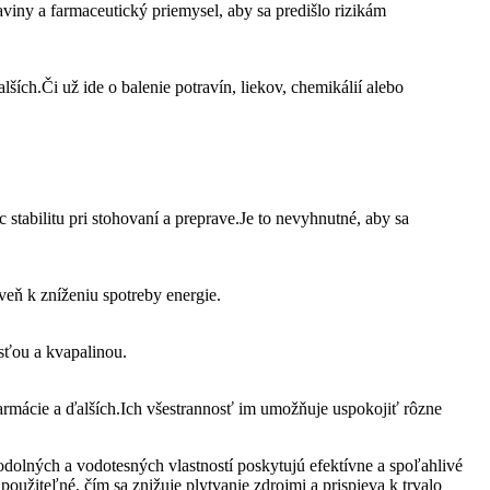
viny a farmaceutický priemysel, aby sa predišlo rizikám
ích.Či už ide o balenie potravín, liekov, chemikálií alebo
stabilitu pri stohovaní a preprave.Je to nevyhnutné, aby sa
veň k zníženiu spotreby energie.
osťou a kvapalinou.
farmácie a ďalších.Ich všestrannosť im umožňuje uspokojiť rôzne
olných a vodotesných vlastností poskytujú efektívne a spoľahlivé
oužiteľné, čím sa znižuje plytvanie zdrojmi a prispieva k trvalo