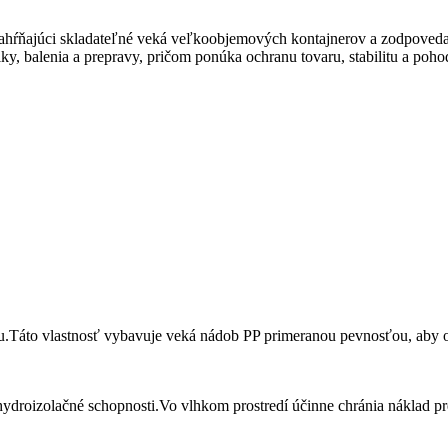
zahŕňajúci skladateľné veká veľkoobjemových kontajnerov a zodpoveda
iky, balenia a prepravy, pričom ponúka ochranu tovaru, stabilitu a pohod
Táto vlastnosť vybavuje veká nádob PP primeranou pevnosťou, aby odol
droizolačné schopnosti.Vo vlhkom prostredí účinne chránia náklad pre