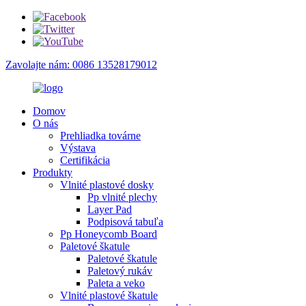
Zavolajte nám: 0086 13528179012
Domov
O nás
Prehliadka továrne
Výstava
Certifikácia
Produkty
Vlnité plastové dosky
Pp vlnité plechy
Layer Pad
Podpisová tabuľa
Pp Honeycomb Board
Paletové škatule
Paletové škatule
Paletový rukáv
Paleta a veko
Vlnité plastové škatule