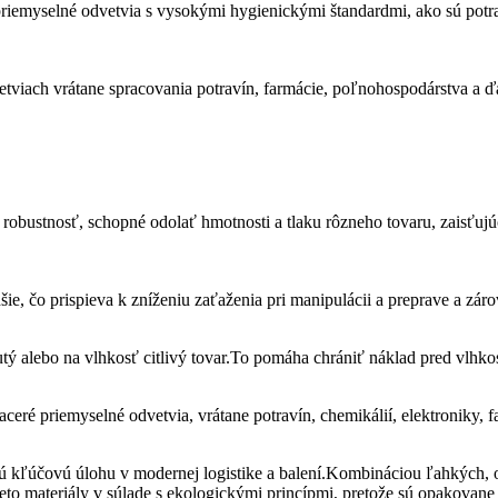
riemyselné odvetvia s vysokými hygienickými štandardmi, ako sú potra
iach vrátane spracovania potravín, farmácie, poľnohospodárstva a ďalš
obustnosť, schopné odolať hmotnosti a tlaku rôzneho tovaru, zaisťujúc 
e, čo prispieva k zníženiu zaťaženia pri manipulácii a preprave a záro
utý alebo na vlhkosť citlivý tovar.To pomáha chrániť náklad pred vlhk
ceré priemyselné odvetvia, vrátane potravín, chemikálií, elektroniky, 
 kľúčovú úlohu v modernej logistike a balení.Kombináciou ľahkých, od
eto materiály v súlade s ekologickými princípmi, pretože sú opakovane p