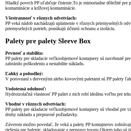
Hladký povrch PP uľahčuje čistenie.To je mimoriadne dôležité pre p
kontaminácie a krížovej kontaminácie.
Všestrannosť v rôznych odvetviach:
PP veká nádob nachádzajú uplatnenie v rôznych priemyselných odvetv
priemyselných potrieb, ponúkajú účinnú ochranu a izoláciu.
Palety pre palety Sleeve Box
Pevnosť a stabilita:
PP palety pre skladacie veľkoobjemové kontajnery sú navrhnuté pre r
zabránilo poškodeniu a nestabilite nákladu.
Ľahký a pohodlný:
V porovnaní s drevenými alebo kovovými paletami sú PP palety ľahši
Vodotesná odolnosť:
Hydroizolačná vlastnosť PP paliet z nich robí ideálnu voľbu pre tek
Vhodné v rôznych odvetviach:
PP palety pre skladacie veľkoobjemové kontajnery sú vhodné pre via
druhy nákladu a prepravné požiadavky.
Záverom možno povedať, že veká a palety PP kontajnerov zohrávajú
riešenia pre balenie, skladovanie a prepravu tovaru.Okrem toho sú ti