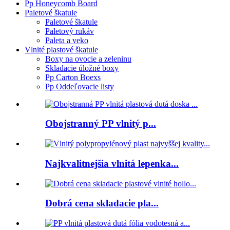
Pp Honeycomb Board
Paletové škatule
Paletové škatule
Paletový rukáv
Paleta a veko
Vlnité plastové škatule
Boxy na ovocie a zeleninu
Skladacie úložné boxy
Pp Carton Boexs
Pp Oddeľovacie listy
Obojstranný PP vlnitý p...
Najkvalitnejšia vlnitá lepenka...
Dobrá cena skladacie pla...