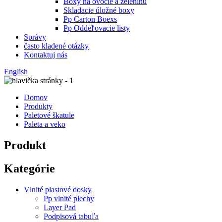
Boxy na ovocie a zeleninu
Skladacie úložné boxy
Pp Carton Boexs
Pp Oddeľovacie listy
Správy
často kladené otázky
Kontaktuj nás
English
Domov
Produkty
Paletové škatule
Paleta a veko
Produkt
Kategórie
Vlnité plastové dosky
Pp vlnité plechy
Layer Pad
Podpisová tabuľa