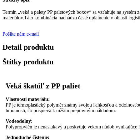
Termín „veká a palety PP paletových boxov“ sa vzťahuje na systém 
materiálov.Táto kombinácia nachádza časté uplatnenie v oblasti logist
Pošlite nám e-mail
Detail produktu
Štítky produktu
Veká škatúľ z PP paliet
Vlastnosti materiálu:
PP je termoplastický polymér známy svojou ľahkosťou a odolnosťou.
hmotnosti, čo prispieva k nižším prepravným nákladom.
Vodeodolný:
Polypropylén je nenasiakavý a poskytuje vekom nádob vynikajúce hy
Jednoduché čistenie: