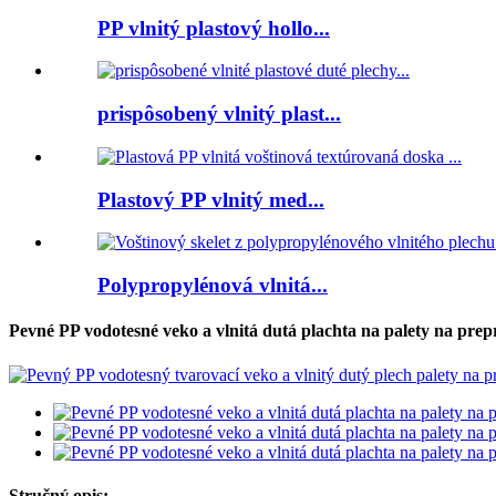
PP vlnitý plastový hollo...
prispôsobený vlnitý plast...
Plastový PP vlnitý med...
Polypropylénová vlnitá...
Pevné PP vodotesné veko a vlnitá dutá plachta na palety na pre
Stručný opis: